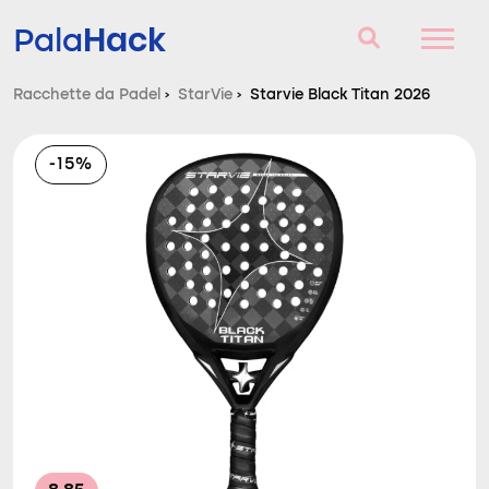
Hack
Pala
Racchette da Padel
›
StarVie
›
Starvie Black Titan 2026
Racchette da Padel
-15%
Domande e risposte
Comparatore
Blog