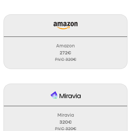
Amazon
272€
P.V.C 320€
Miravia
320€
P.V.C 320€