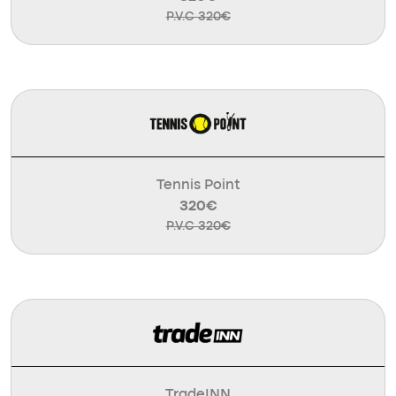
P.V.C 320€
Tennis Point
320€
P.V.C 320€
TradeINN