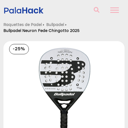
Hack
Pala
Raquettes de Padel
›
Bullpadel
›
Bullpadel Neuron Fede Chingotto 2025
Raquettes de Padel
Questions et réponses
-25%
Comparateur
Blog