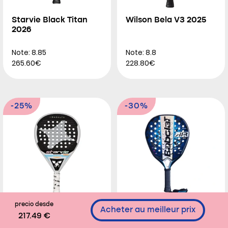
Starvie Black Titan
Wilson Bela V3 2025
2026
Note: 8.85
Note: 8.8
265.60€
228.80€
-25%
-30%
precio desde
Acheter au meilleur prix
Starvie Basalto Pro
Babolat Air Viper 2025
217.49 €
2025