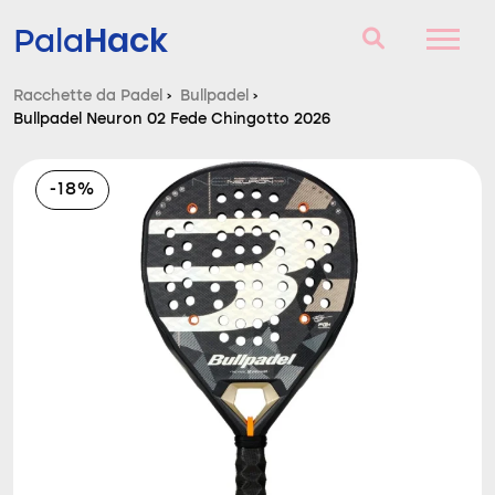
Hack
Pala
Racchette da Padel
›
Bullpadel
›
Bullpadel Neuron 02 Fede Chingotto 2026
Racchette da Padel
Domande e risposte
-18%
Comparatore
Blog