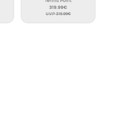
Tennis Point
319.99€
U.V.P 319.99€