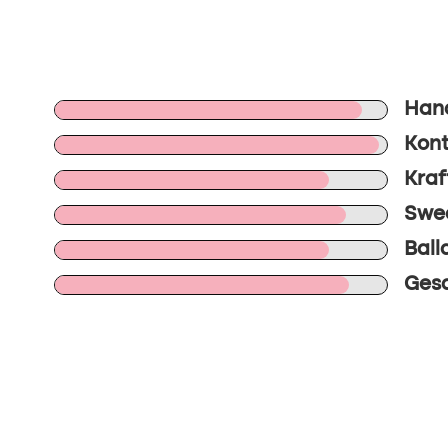
Han
Kont
Kraf
Swee
Ball
Gesa