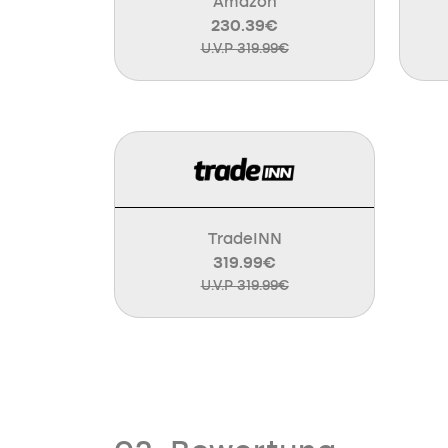
Amazon
230.39€
U.V.P 319.99€
TradeINN
319.99€
U.V.P 319.99€