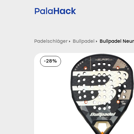
Hack
Pala
Padelschläger
›
Bullpadel
›
Bullpadel Neu
-28%