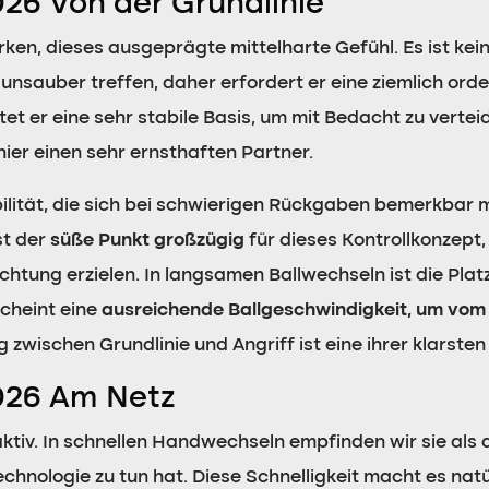
26 Von der Grundlinie
rken, dieses ausgeprägte mittelharte Gefühl. Es ist ke
nsauber treffen, daher erfordert er eine ziemlich orde
t er eine sehr stabile Basis, um mit Bedacht zu vertei
ier einen sehr ernsthaften Partner.
bilität, die sich bei schwierigen Rückgaben bemerkbar 
st der
süße Punkt großzügig
für dieses Kontrollkonzept,
ichtung erzielen. In langsamen Ballwechseln ist die Plat
cheint eine
ausreichende Ballgeschwindigkeit, um vom
 zwischen Grundlinie und Angriff ist eine ihrer klarsten
026 Am Netz
ktiv. In schnellen Handwechseln empfinden wir sie als ag
echnologie zu tun hat. Diese Schnelligkeit macht es natü