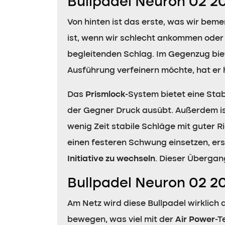
Bullpadel Neuron 02 20
Von hinten ist das erste, was wir beme
ist, wenn wir schlecht ankommen oder u
begleitenden Schlag. Im Gegenzug biete
Ausführung verfeinern möchte, hat er h
Das
Prismlock
-System bietet eine Sta
der Gegner Druck ausübt. Außerdem i
wenig Zeit stabile Schläge mit guter R
einen festeren Schwung einsetzen, ers
Initiative zu wechseln
. Dieser Übergang
Bullpadel Neuron 02 2
Am Netz wird diese Bullpadel wirklich a
bewegen, was viel mit der
Air Power
-T