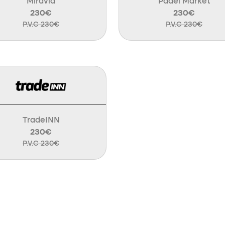
Miravia
Padel Market
230€
230€
P.V.C 230€
P.V.C 230€
TradeINN
230€
P.V.C 230€