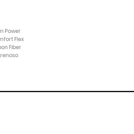
am Power
mfort Flex
bon Fiber
 Arenoso