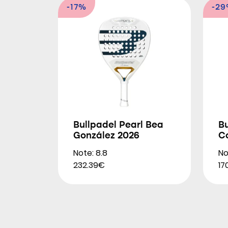
-17%
-2
Bullpadel Pearl Bea
B
González 2026
C
Note: 8.8
No
232.39€
17