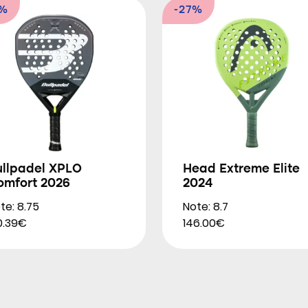
9%
-27%
ullpadel XPLO
Head Extreme Elite
omfort 2026
2024
te: 8.75
Note: 8.7
0.39€
146.00€