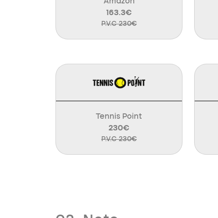
Amazon
163.3€
P.V.C 230€
Tennis Point
230€
P.V.C 230€