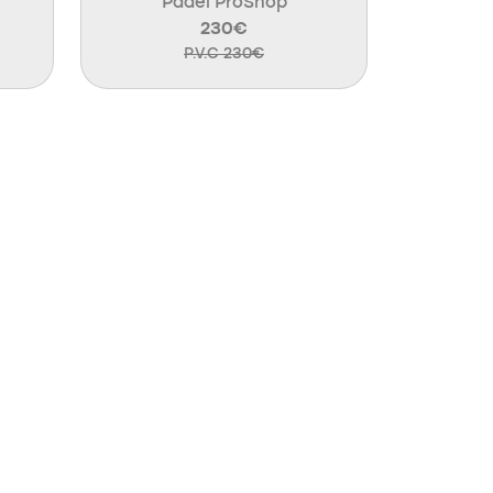
Padel ProShop
230€
P.V.C 230€