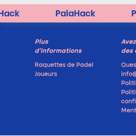
Plus
Avez
d'informations
des 
Raquettes de Padel
Ques
Joueurs
info
Polit
Polit
confi
Ment