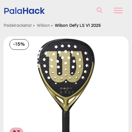
Hack
Pala
Padelracketar
›
Wilson
›
Wilson Defy LS V1 2025
Padelracketar
-15%
Frågor och svar
Komparator
Blog