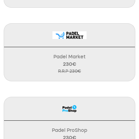
Padel Market
230€
R.R.P 230€
Padel ProShop
230€