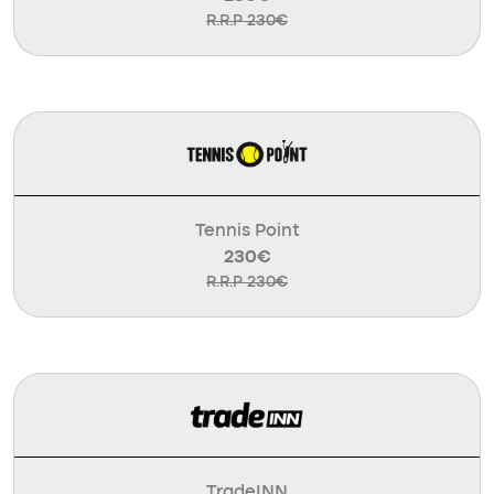
R.R.P 230€
Tennis Point
230€
R.R.P 230€
TradeINN