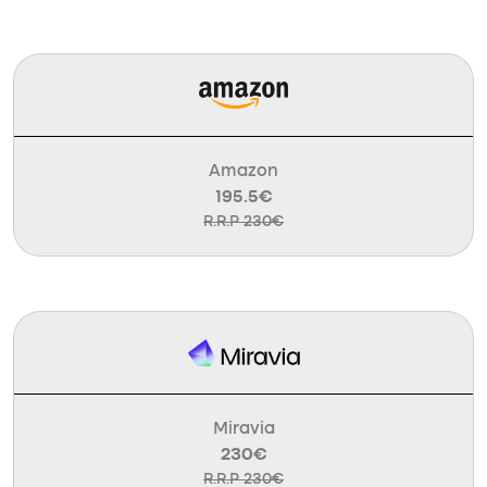
Amazon
195.5€
R.R.P 230€
Miravia
230€
R.R.P 230€