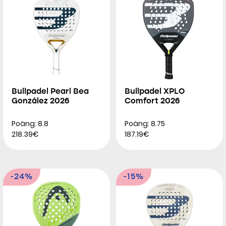
Bullpadel Pearl Bea
Bullpadel XPLO
González 2026
Comfort 2026
Poäng: 8.8
Poäng: 8.75
218.39€
187.19€
-24%
-15%