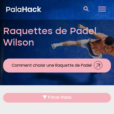
Hack
Pala
Raquettes de Padel
Raquettes de Padel
Wilson
Questions et réponses
Comparateur
Blog
Comment choisir une Raquette de Padel
Filtrar Palas