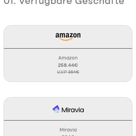
01. Verfügbare Geschäfte
Amazon
258.44€
U.V.P 364€
Miravia