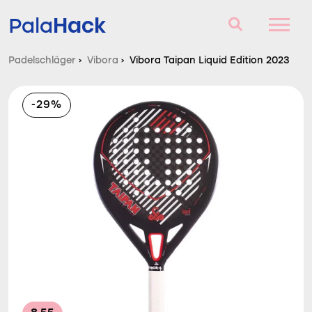
Hack
Pala
Padelschläger
›
Vibora
›
Vibora Taipan Liquid Edition 2023
Padelschläger
-29%
Fragen und Antworten
Vergleich
Blog