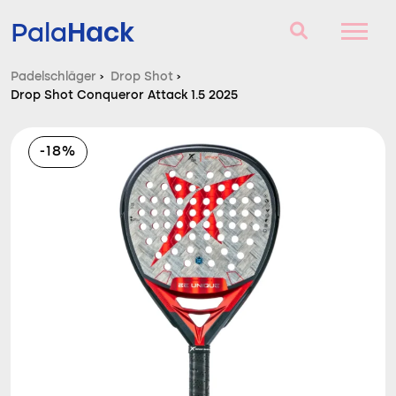
Hack
Pala
Padelschläger
›
Drop Shot
›
Drop Shot Conqueror Attack 1.5 2025
Padelschläger
Fragen und Antworten
-18%
Vergleich
Blog