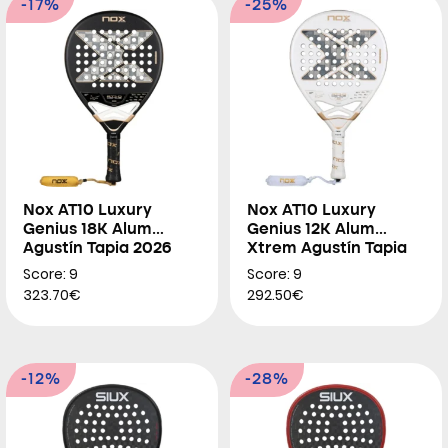
-17%
-25%
Nox AT10 Luxury
Nox AT10 Luxury
Genius 18K Alum
Genius 12K Alum
Agustín Tapia 2026
Xtrem Agustín Tapia
2026
Score: 9
Score: 9
323.70€
292.50€
-12%
-28%