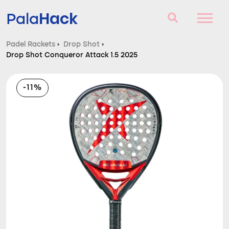
Hack
Pala
Padel Rackets
›
Drop Shot
›
Drop Shot Conqueror Attack 1.5 2025
Padel Rackets
Vragen en antwoorden
-11%
Vergelijker
Blog