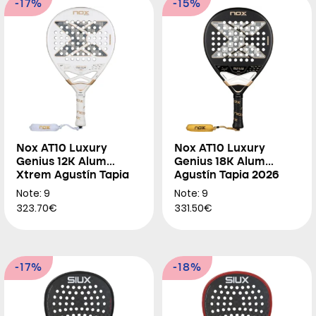
-17%
-15%
Nox AT10 Luxury
Nox AT10 Luxury
Genius 12K Alum
Genius 18K Alum
Xtrem Agustín Tapia
Agustín Tapia 2026
2026
Note: 9
Note: 9
323.70€
331.50€
-17%
-18%