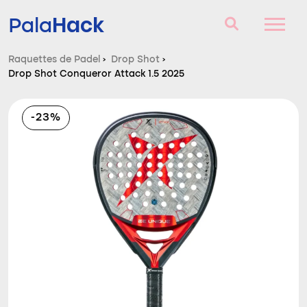
Hack
Pala
Raquettes de Padel
›
Drop Shot
›
Drop Shot Conqueror Attack 1.5 2025
Raquettes de Padel
Questions et réponses
-23%
Comparateur
Blog