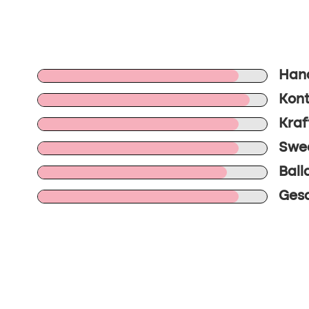
Han
Kont
Kraf
Swee
Ball
Gesa