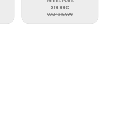
Tennis Point
319.99€
U.V.P 319.99€