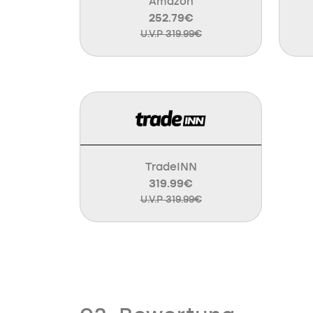
Amazon
252.79€
U.V.P 319.99€
TradeINN
319.99€
U.V.P 319.99€