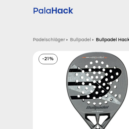
Hack
Pala
Padelschläger
›
Bullpadel
›
Bullpadel Hac
-21%