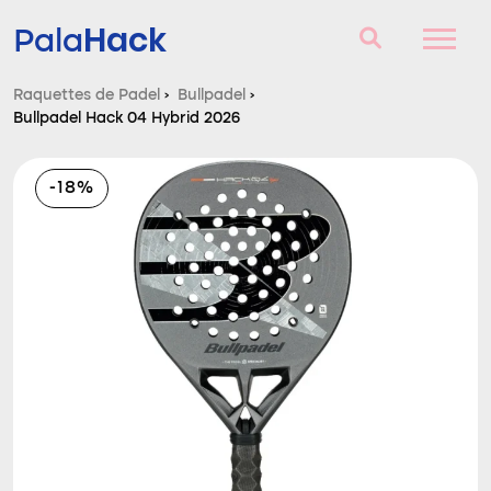
Hack
Pala
Raquettes de Padel
›
Bullpadel
›
Bullpadel Hack 04 Hybrid 2026
Raquettes de Padel
Questions et réponses
-18%
Comparateur
Blog