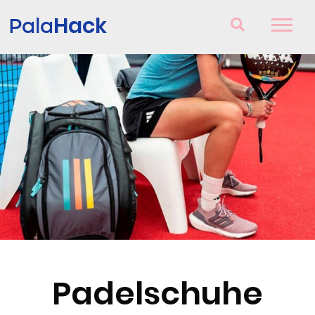
Hack
Pala
Padelschläger
Fragen und Antworten
Vergleich
Blog
Padelschuhe