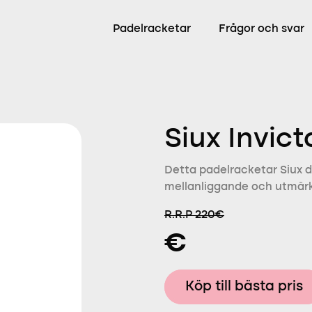
Padelracketar
Frågor och svar
Siux Invic
Detta padelracketar Siux d
mellanliggande och utmärke
R.R.P 220€
€
Köp till bästa pris