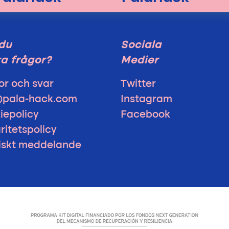
du
Sociala
a frågor?
Medier
or och svar
Twitter
@pala-hack.com
Instagram
iepolicy
Facebook
ritetspolicy
diskt meddelande