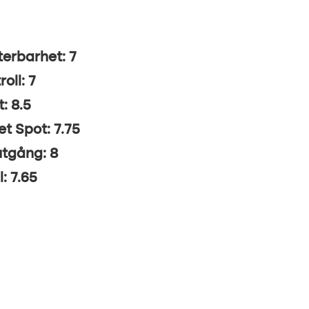
erbarhet: 7
oll: 7
t: 8.5
t Spot: 7.75
utgång: 8
l: 7.65