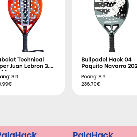
abolat Technical
Bullpadel Hack 04
per Juan Lebron 3.0
Paquito Navarro 20
026
äng: 8.9
Poäng: 8.9
9.99€
236.79€