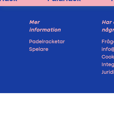
Mer
Har 
information
någr
Padelracketar
Fråg
Spelare
info
Cook
Integ
Juri