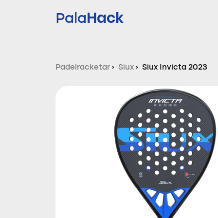
Hack
Pala
Padelracketar
›
Siux
›
Siux Invicta 2023