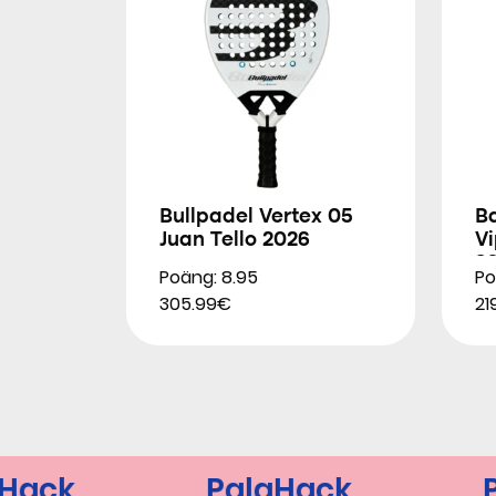
Bullpadel Vertex 05
B
Juan Tello 2026
Vi
2
Poäng: 8.95
Po
305.99€
21