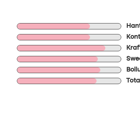
Hant
Kontr
Kraf
Swee
Boll
Tota