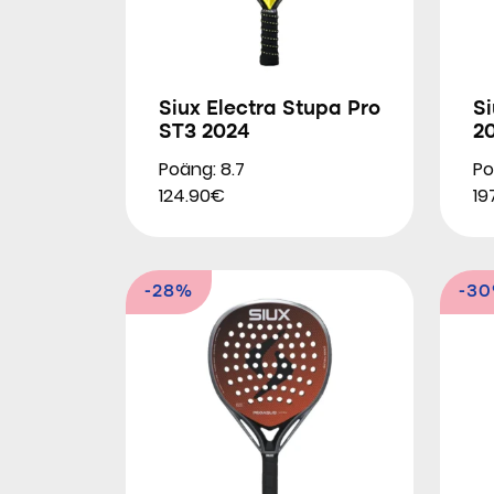
Siux Electra Stupa Pro
Si
ST3 2024
2
Poäng: 8.7
Po
124.90€
19
-28%
-3