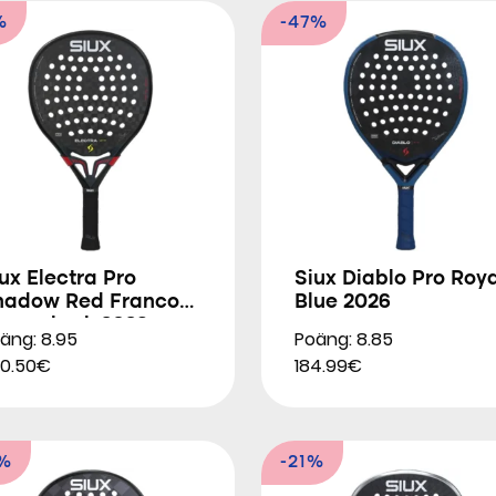
%
-47%
ux Electra Pro
Siux Diablo Pro Roya
hadow Red Franco
Blue 2026
tupackzuk 2026
äng: 8.95
Poäng: 8.85
0.50€
184.99€
2%
-21%