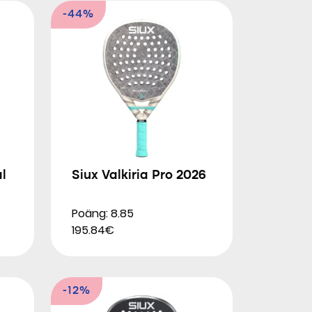
-44%
l
Siux Valkiria Pro 2026
Poäng: 8.85
195.84€
-12%