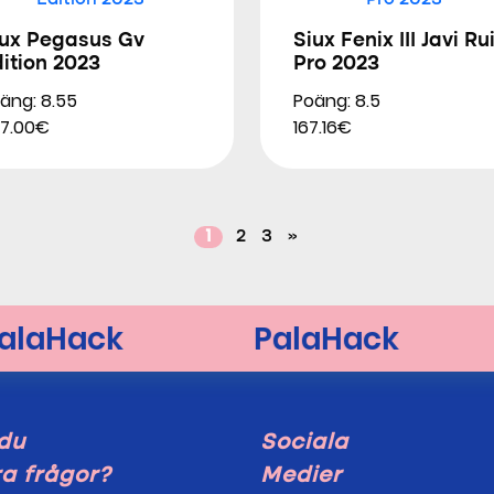
iux Pegasus Gv
Siux Fenix III Javi Ru
ition 2023
Pro 2023
äng: 8.55
Poäng: 8.5
7.00€
167.16€
1
2
3
»
du
Sociala
a frågor?
Medier