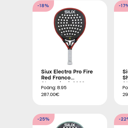
-18%
-17
Siux Electra Pro Fire
Si
Red Franco
S
Stupackzuk 2026
S
Poäng: 8.95
Po
287.00€
29
-25%
-2