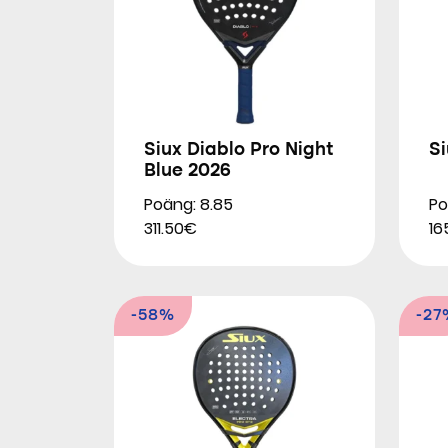
Siux Diablo Pro Night
Si
Blue 2026
Poäng: 8.85
Po
311.50€
16
-58%
-27