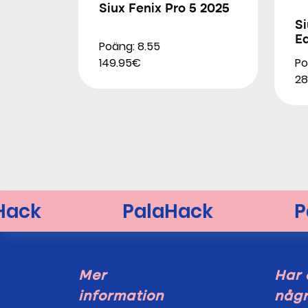
Siux Fenix Pro 5 2025
S
Ed
Poäng: 8.55
Po
149.95€
28
Mer
Har 
information
någr