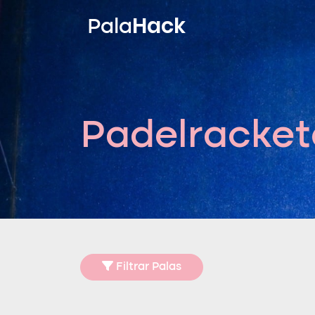
Hack
Pala
Padelracket
Filtrar Palas