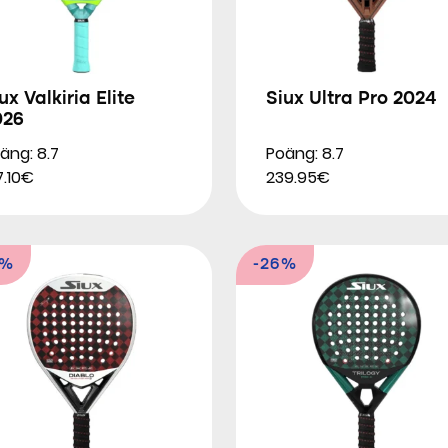
ux Valkiria Elite
Siux Ultra Pro 2024
026
äng: 8.7
Poäng: 8.7
7.10€
239.95€
0%
-26%