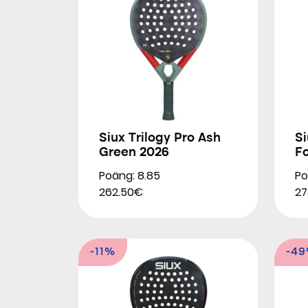
Siux Trilogy Pro Ash
Si
Green 2026
F
Poäng: 8.85
Po
262.50€
27
-11%
-4