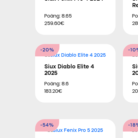
Re
Poäng: 8.65
Po
259.60€
28
-20%
-10
Siux Diablo Elite 4
Si
2025
2
Poäng: 8.6
Po
183.20€
20
-54%
-18