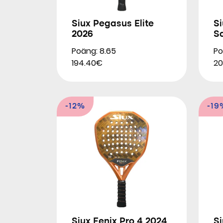
Siux Pegasus Elite
Si
2026
S
Poäng: 8.65
Po
194.40€
20
-12%
-19
Siux Fenix Pro 4 2024
S