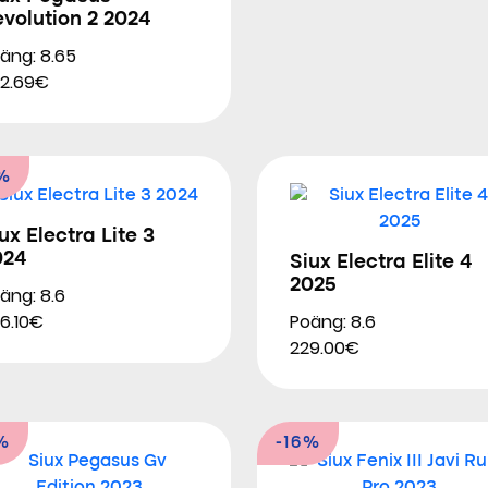
volution 2 2024
äng: 8.65
2.69€
%
ux Electra Lite 3
024
Siux Electra Elite 4
2025
äng: 8.6
Poäng: 8.6
6.10€
229.00€
%
-16%