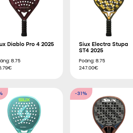
ux Diablo Pro 4 2025
Siux Electra Stupa
ST4 2025
äng: 8.75
Poäng: 8.75
5.79€
247.00€
%
-31%