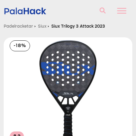
Hack
Pala
Padelracketar
›
Siux
›
Siux Trilogy 3 Attack 2023
Padelracketar
-18%
Frågor och svar
Komparator
Blog