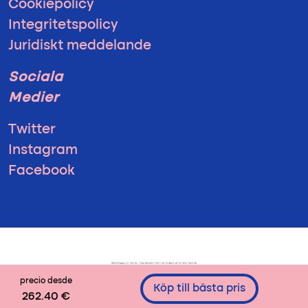
Cookiepolicy
Integritetspolicy
Juridiskt meddelande
Sociala
Medier
Twitter
Instagram
Facebook
precio desde
Köp till bästa pris
262.40 €