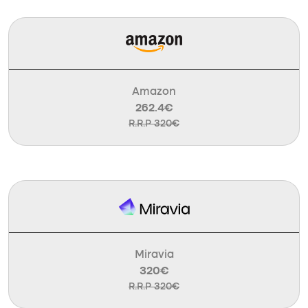
Amazon
262.4€
R.R.P 320€
Miravia
320€
R.R.P 320€