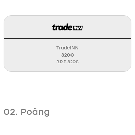
TradeINN
320€
R.R.P 320€
02. Poäng