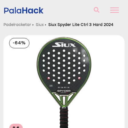
Hack
Pala
Padelracketar
›
Siux
›
Siux Spyder Lite Ctrl 3 Hard 2024
Padelracketar
-64%
Frågor och svar
Komparator
Blog