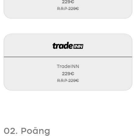
229€
R.R.P 229€
TradeINN
229€
R.R.P 229€
02. Poäng