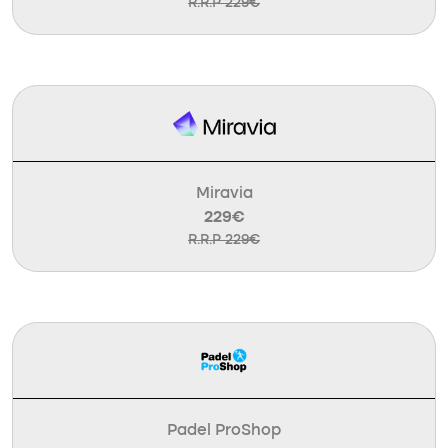
R.R.P 229€
Miravia
229€
R.R.P 229€
Padel ProShop