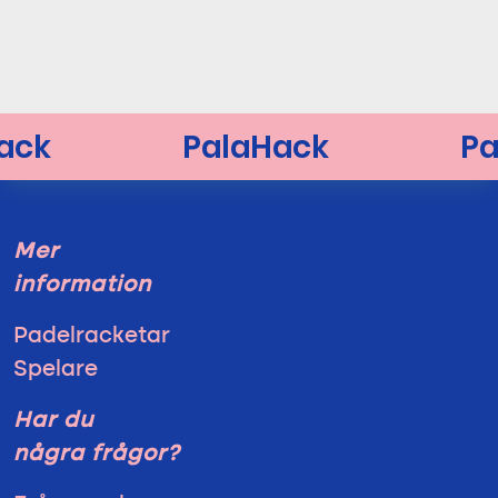
Mer
information
Padelracketar
Spelare
Har du
några frågor?