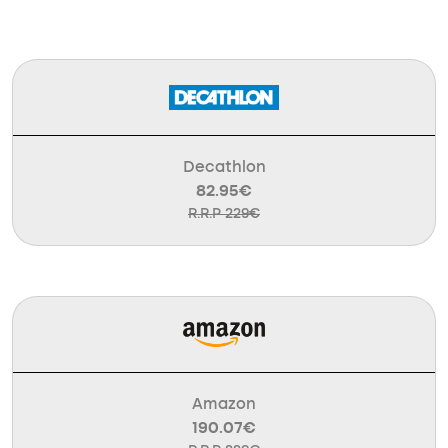
Decathlon
82.95€
R.R.P 229€
Amazon
190.07€