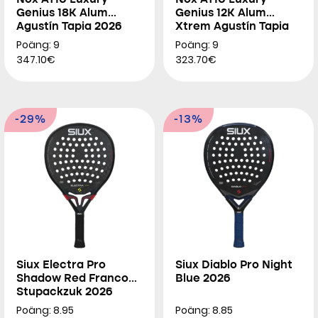
Nox AT10 Luxury
Nox AT10 Luxury
Genius 18K Alum
Genius 12K Alum
Agustín Tapia 2026
Xtrem Agustín Tapia
2026
Poäng: 9
Poäng: 9
347.10€
323.70€
-29%
-13%
Siux Electra Pro
Siux Diablo Pro Night
Shadow Red Franco
Blue 2026
Stupackzuk 2026
Poäng: 8.95
Poäng: 8.85