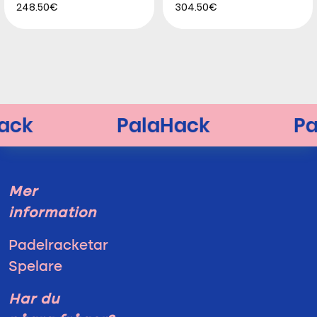
248.50€
304.50€
Mer
information
Padelracketar
Spelare
Har du