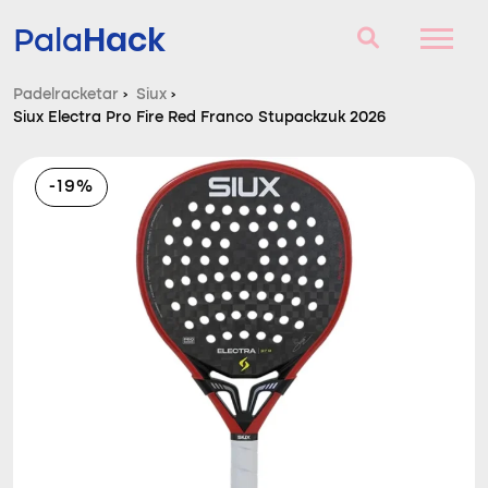
Hack
Pala
Padelracketar
›
Siux
›
Siux Electra Pro Fire Red Franco Stupackzuk 2026
Padelracketar
Frågor och svar
-19%
Komparator
Blog