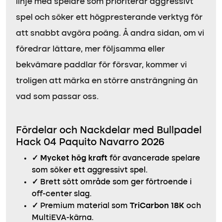
linje med spelare som prioriterar aggressivt
spel och söker ett högpresterande verktyg för
att snabbt avgöra poäng. Å andra sidan, om vi
föredrar lättare, mer följsamma eller
bekvämare paddlar för försvar, kommer vi
troligen att märka en större ansträngning än
vad som passar oss.
Fördelar och Nackdelar med Bullpadel
Hack 04 Paquito Navarro 2026
✓
Mycket hög kraft
för avancerade spelare
som söker ett aggressivt spel.
✓
Brett sött område som ger förtroende i
off-center slag.
✓
Premium material som
TriCarbon 18K
och
MultiEVA-kärna.