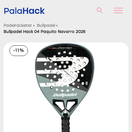
Hack
Pala
Padelracketar
›
Bullpadel
›
Bullpadel Hack 04 Paquito Navarro 2026
Padelracketar
Frågor och svar
-11%
Komparator
Blog