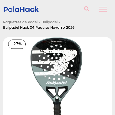
Hack
Pala
Raquettes de Padel
›
Bullpadel
›
Bullpadel Hack 04 Paquito Navarro 2026
Raquettes de Padel
Questions et réponses
-27%
Comparateur
Blog