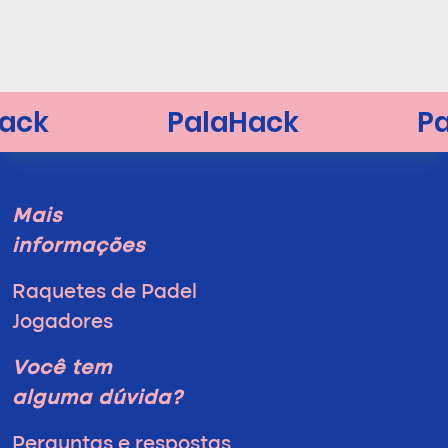
Mais
informações
Raquetes de Padel
Jogadores
Você tem
alguma dúvida?
Perguntas e respostas