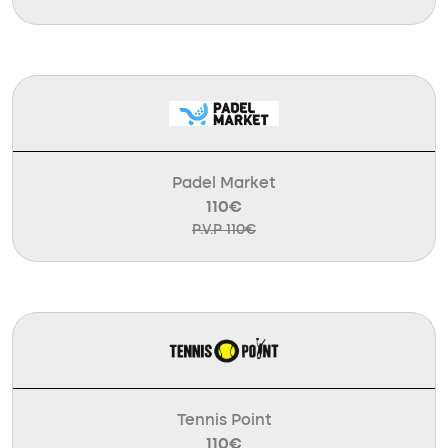
Padel Market
110€
P.V.P 110€
Tennis Point
110€