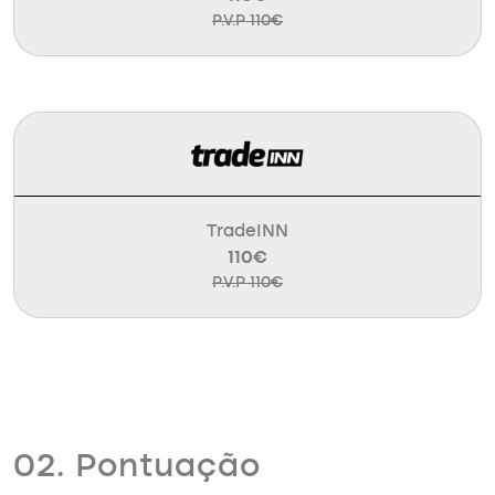
P.V.P 110€
TradeINN
110€
P.V.P 110€
02. Pontuação