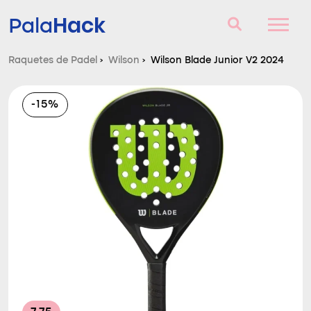
Hack
Pala
Raquetes de Padel
›
Wilson
›
Wilson Blade Junior V2 2024
Raquetes de Padel
-15%
Perguntas e respostas
Comparador
Blog