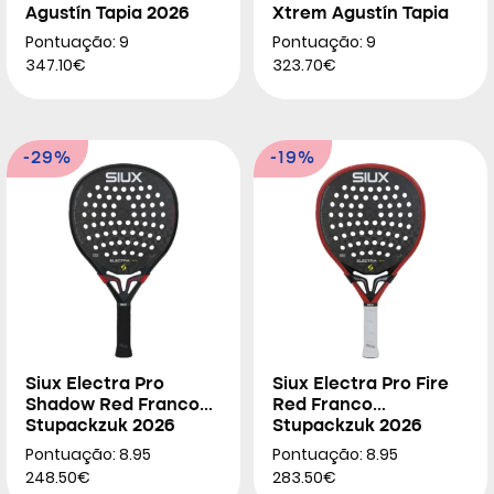
Agustín Tapia 2026
Xtrem Agustín Tapia
2026
Pontuação: 9
Pontuação: 9
347.10€
323.70€
-29%
-19%
Siux Electra Pro
Siux Electra Pro Fire
Shadow Red Franco
Red Franco
Stupackzuk 2026
Stupackzuk 2026
Pontuação: 8.95
Pontuação: 8.95
248.50€
283.50€