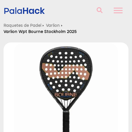
Hack
Pala
Raquetes de Padel
›
Varlion
›
Varlion Wpt Bourne Stockholm 2025
Raquetes de Padel
Perguntas e respostas
Comparador
Blog