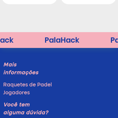
Mais
informações
Raquetes de Padel
Jogadores
Você tem
alguma dúvida?