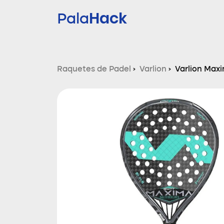
Hack
Pala
Raquetes de Padel
›
Varlion
›
Varlion Max