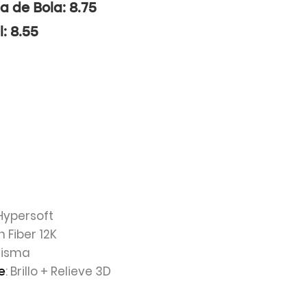
a de Bola: 8.75
l: 8.55
 Hypersoft
n Fiber 12K
Prisma
: Brillo + Relieve 3D
e