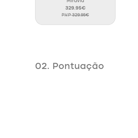
Miravia
329.95€
P.V.P 329.95€
02. Pontuação