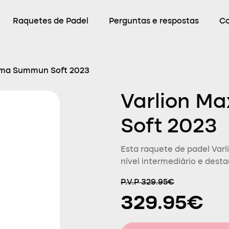
Raquetes de Padel
Perguntas e respostas
C
ima Summun Soft 2023
Varlion M
Soft 2023
Esta raquete de padel Varl
nível intermediário e desta
P.V.P 329.95€
329.95€