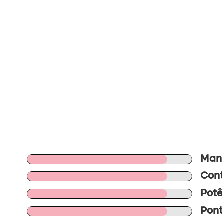
Mano
Cont
Potê
Pont