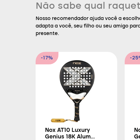
Não sabe qual raquet
Nosso recomendador ajuda você a escolhe
adapta a você, seu filho ou seu amigo par
presente.
-17%
-2
Nox AT10 Luxury
N
Genius 18K Alum
G