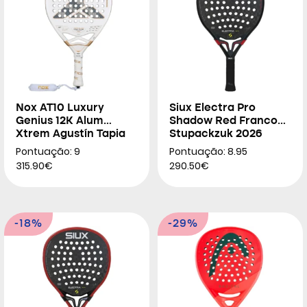
Nox AT10 Luxury
Siux Electra Pro
Genius 12K Alum
Shadow Red Franco
Xtrem Agustín Tapia
Stupackzuk 2026
2026
Pontuação: 9
Pontuação: 8.95
315.90€
290.50€
-18%
-29%