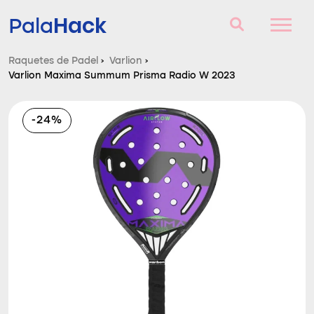
Hack
Pala
Raquetes de Padel
›
Varlion
›
Varlion Maxima Summum Prisma Radio W 2023
Raquetes de Padel
Perguntas e respostas
-24%
Comparador
Blog