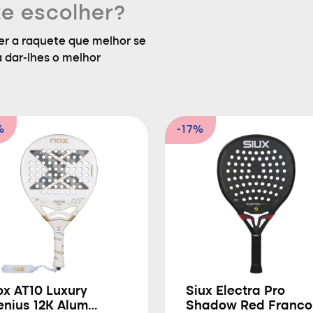
e escolher?
r a raquete que melhor se
a dar-lhes o melhor
%
-17%
ox AT10 Luxury
Siux Electra Pro
enius 12K Alum
Shadow Red Franco