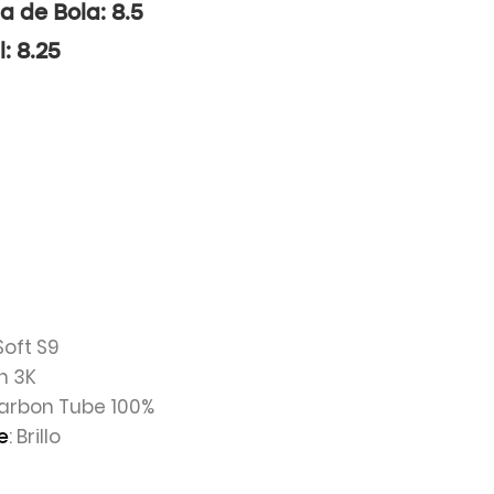
a de Bola: 8.5
l: 8.25
Soft S9
n 3K
Carbon Tube 100%
: Brillo
e