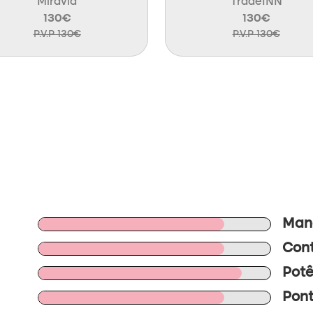
Miravia
TradeINN
130€
130€
P.V.P 130€
P.V.P 130€
Mano
Cont
Potê
Pont