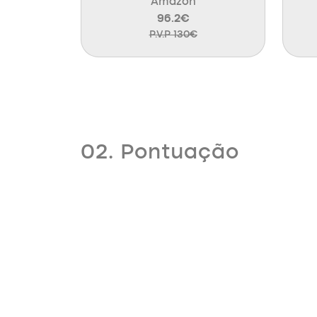
Amazon
96.2€
P.V.P 130€
02. Pontuação