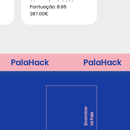
Stupackzuk 2026
Pontuação: 8.95
287.00€