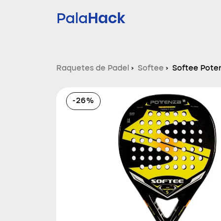
Hack
Pala
Raquetes de Padel
›
Softee
›
Softee Pote
-26%