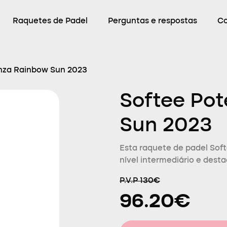
Raquetes de Padel
Perguntas e respostas
C
nza Rainbow Sun 2023
Softee Po
Sun 2023
Esta raquete de padel Sof
nível intermediário e dest
P.V.P 130€
96.20€