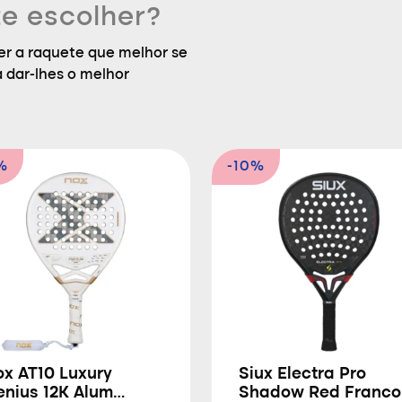
e escolher?
r a raquete que melhor se
a dar-lhes o melhor
%
-10%
ox AT10 Luxury
Siux Electra Pro
enius 12K Alum
Shadow Red Franco