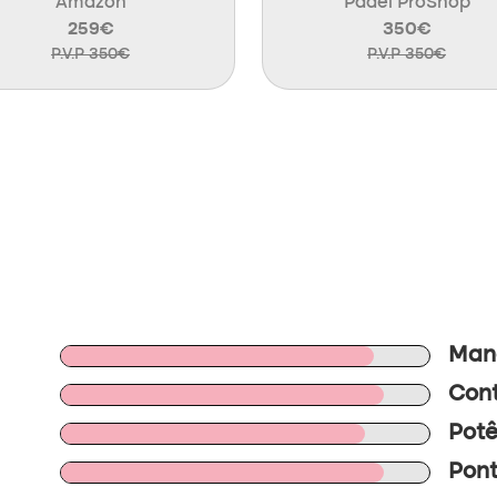
Amazon
Padel ProShop
259€
350€
P.V.P 350€
P.V.P 350€
Mano
Cont
Potê
Pont