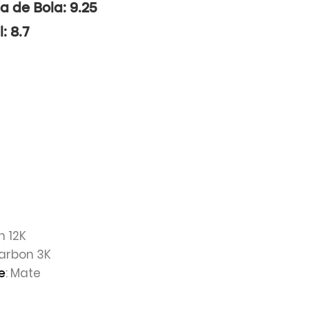
a de Bola: 9.25
: 8.7
n 12K
Carbon 3K
: Mate
e