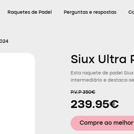
Raquetes de Padel
Perguntas e respostas
C
2024
Siux Ultra
Esta raquete de padel Siux
intermediário e destaca-se
P.V.P 350€
239.95€
Compre ao melhor