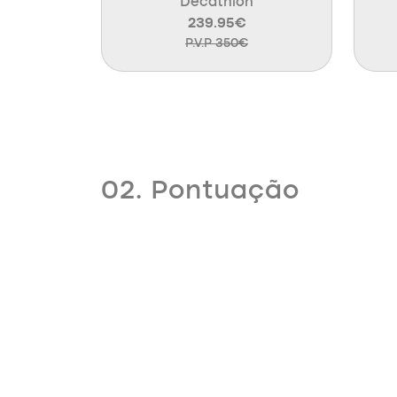
Decathlon
239.95€
P.V.P 350€
02. Pontuação