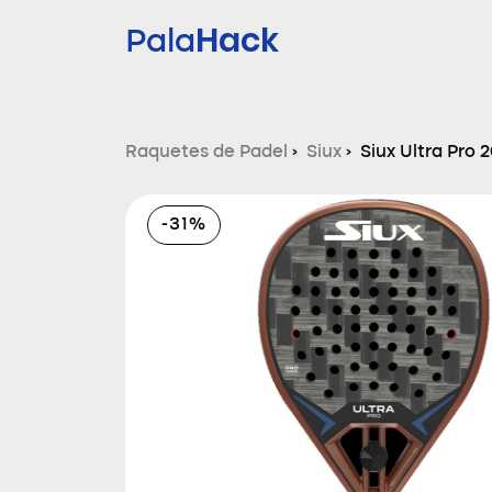
Hack
Pala
Raquetes de Padel
›
Siux
›
Siux Ultra Pro 
-31%