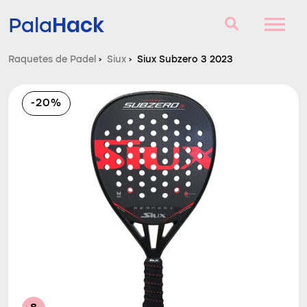
Hack
Pala
Raquetes de Padel
›
Siux
›
Siux Subzero 3 2023
Raquetes de Padel
-20%
Perguntas e respostas
Comparador
Blog