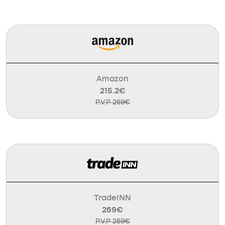
Amazon
215.2€
P.V.P 269€
TradeINN
269€
P.V.P 269€