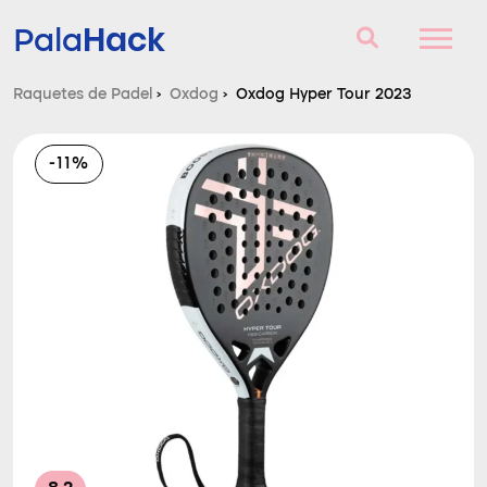
Hack
Pala
Raquetes de Padel
›
Oxdog
›
Oxdog Hyper Tour 2023
Raquetes de Padel
-11%
Perguntas e respostas
Comparador
Blog