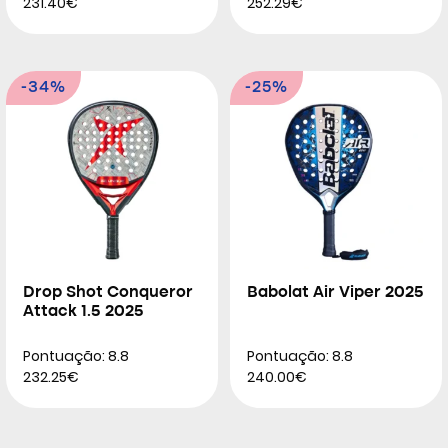
231.40€
252.29€
-34%
-25%
Drop Shot Conqueror
Babolat Air Viper 2025
Attack 1.5 2025
Pontuação: 8.8
Pontuação: 8.8
232.25€
240.00€