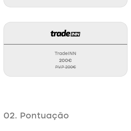
TradeINN
200€
P.V.P 200€
02. Pontuação