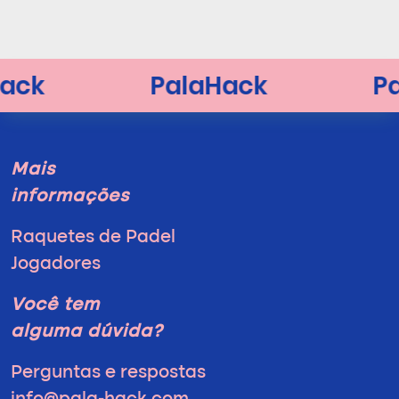
Mais
informações
Raquetes de Padel
Jogadores
Você tem
alguma dúvida?
Perguntas e respostas