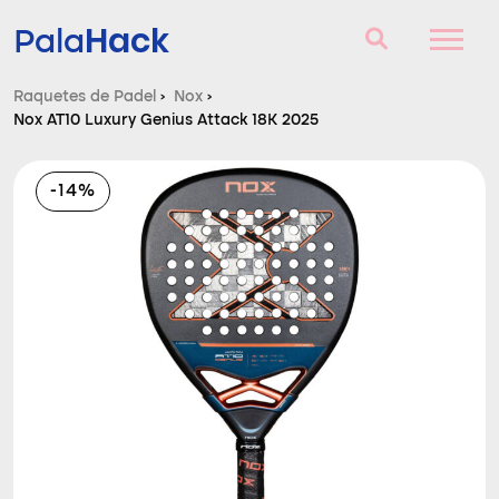
Hack
Pala
Raquetes de Padel
›
Nox
›
Nox AT10 Luxury Genius Attack 18K 2025
Raquetes de Padel
Perguntas e respostas
-14%
Comparador
Blog