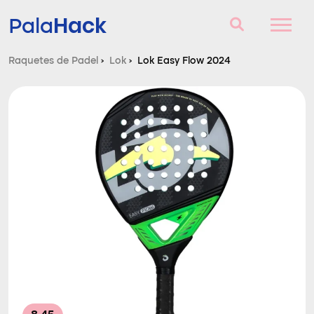
Hack
Pala
Raquetes de Padel
›
Lok
›
Lok Easy Flow 2024
Raquetes de Padel
Perguntas e respostas
Comparador
Blog