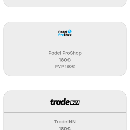
Padel ProShop
180€
P.V.P 180€
TradeINN
180€