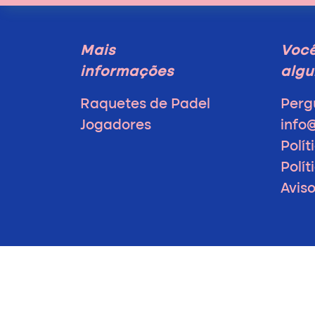
Mais
Voc
informações
algu
Raquetes de Padel
Perg
Jogadores
info
Polít
Polí
Avis