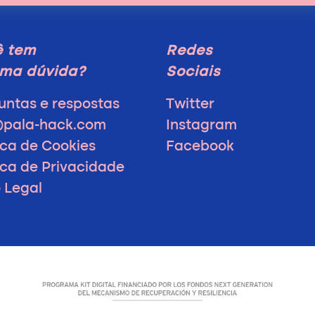
ê tem
Redes
ma dúvida?
Sociais
untas e respostas
Twitter
@pala-hack.com
Instagram
ica de Cookies
Facebook
tica de Privacidade
o Legal