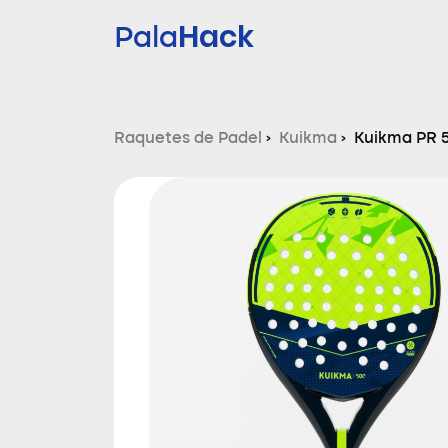
Hack
Pala
Raquetes de Padel
›
Kuikma
›
Kuikma PR 