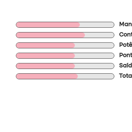
Mano
Cont
Potê
Pont
Saíd
Tota