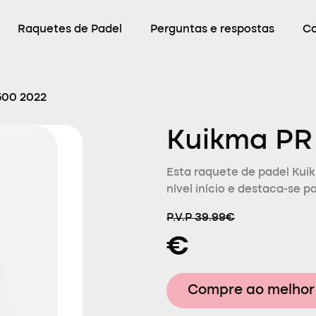
Raquetes de Padel
Perguntas e respostas
C
500 2022
Kuikma PR
Esta raquete de padel Kui
nível início e destaca-se p
P.V.P 39.99€
€
Compre ao melhor