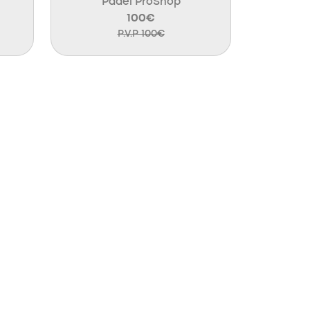
Padel ProShop
100€
P.V.P 100€