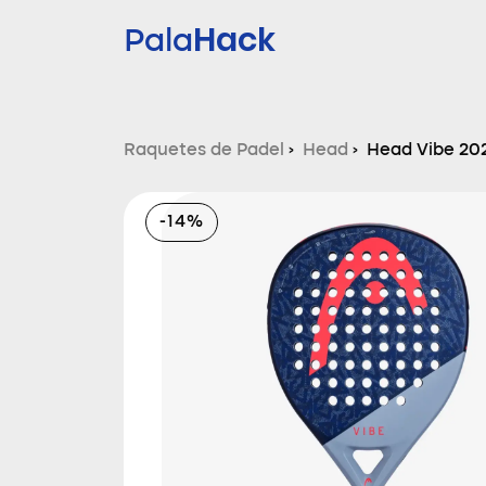
Hack
Pala
Raquetes de Padel
›
Head
›
Head Vibe 20
-14%