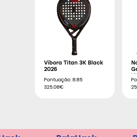
Vibora Titan 3K Black
N
2026
G
Xt
Pontuação: 8.85
Po
325.08€
25