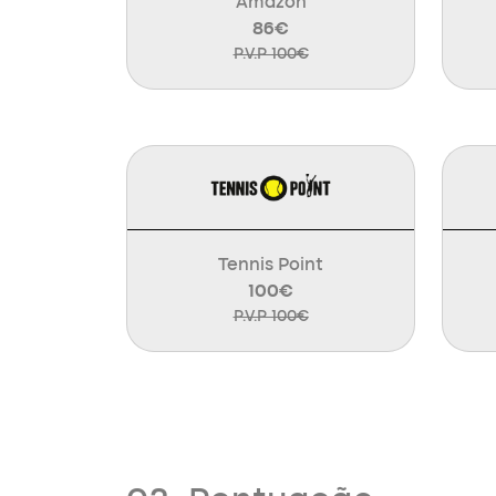
Amazon
86€
P.V.P 100€
Tennis Point
100€
P.V.P 100€