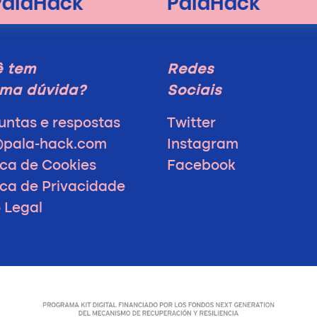
ê tem
Redes
ma dúvida?
Sociais
untas e respostas
Twitter
@pala-hack.com
Instagram
ica de Cookies
Facebook
tica de Privacidade
o Legal