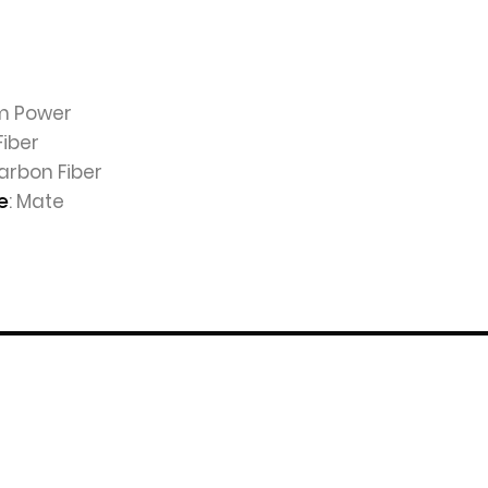
am Power
Fiber
Carbon Fiber
: Mate
e