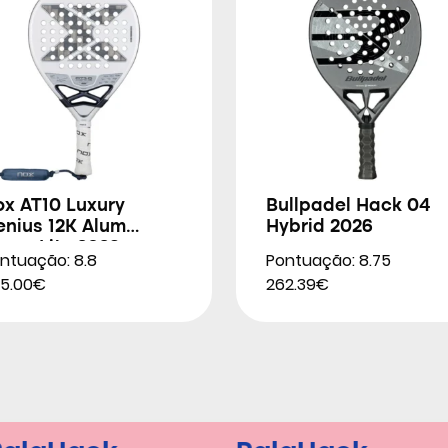
ox AT10 Luxury
Bullpadel Hack 04
enius 12K Alum
Hybrid 2026
rem Lite 2026
ntuação: 8.8
Pontuação: 8.75
5.00€
262.39€