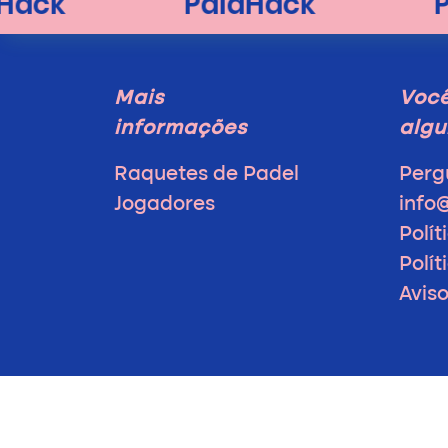
Mais
Voc
informações
algu
Raquetes de Padel
Perg
Jogadores
info
Polít
Polí
Avis