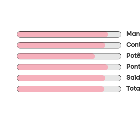
Mano
Cont
Potê
Pont
Saíd
Tota