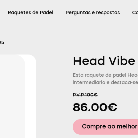
Raquetes de Padel
Perguntas e respostas
C
25
Head Vibe
Esta raquete de padel Hea
intermediário e destaca-se
P.V.P 100€
86.00€
Compre ao melhor