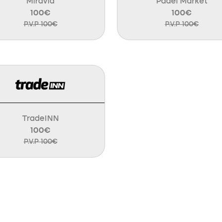
Miravia
Padel Market
100€
100€
P.V.P 100€
P.V.P 100€
TradeINN
100€
P.V.P 100€