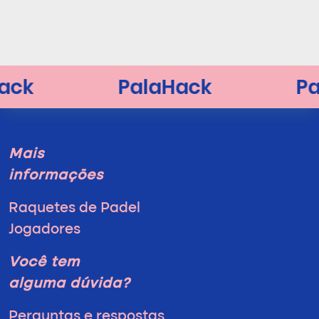
Mais
informações
Raquetes de Padel
Jogadores
Você tem
alguma dúvida?
Perguntas e respostas