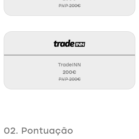
P.V.P 200€
TradeINN
200€
P.V.P 200€
02. Pontuação