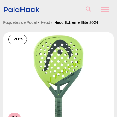
Hack
Pala
Raquetes de Padel
›
Head
›
Head Extreme Elite 2024
Raquetes de Padel
-20%
Perguntas e respostas
Comparador
Blog