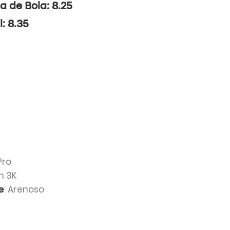
a de Bola: 8.25
l: 8.35
Pro
n 3K
: Arenoso
e