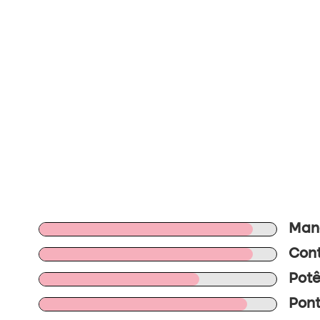
Mano
Cont
Potê
Pont