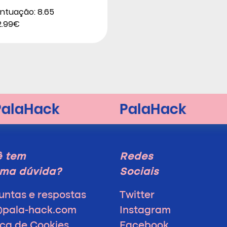
ntuação: 8.65
2.99€
ê tem
Redes
ma dúvida?
Sociais
untas e respostas
Twitter
@pala-hack.com
Instagram
ica de Cookies
Facebook