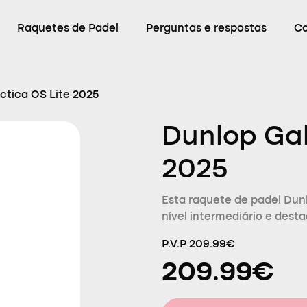
Raquetes de Padel
Perguntas e respostas
C
ctica OS Lite 2025
Dunlop Gal
2025
Esta raquete de padel Dun
nível intermediário e dest
P.V.P 209.99€
209.99€