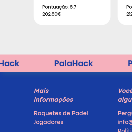
Pontuação: 8.7
Po
202.80€
21
Mais
Voc
informações
algu
Raquetes de Padel
Perg
Jogadores
info
Polít