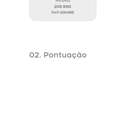
Miravia
209.99€
P.V.P 209.99€
02. Pontuação