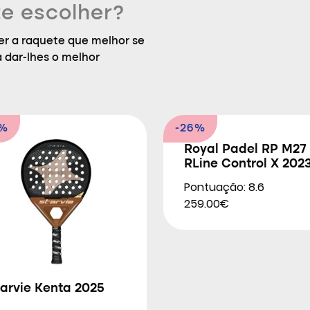
e escolher?
r a raquete que melhor se
a dar-lhes o melhor
9%
-26%
Royal Padel RP M27
RLine Control X 202
Pontuação: 8.6
259.00€
arvie Kenta 2025