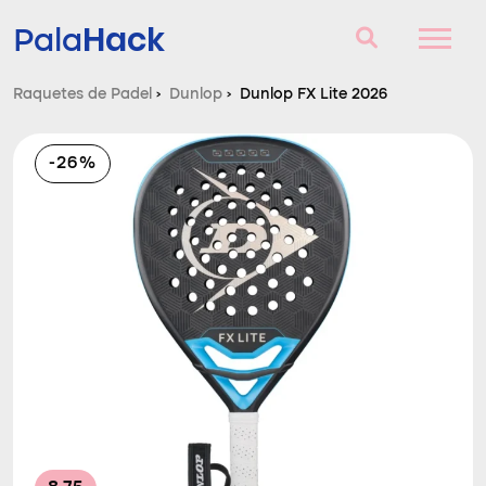
Hack
Pala
Raquetes de Padel
›
Dunlop
›
Dunlop FX Lite 2026
Raquetes de Padel
-26%
Perguntas e respostas
Comparador
Blog