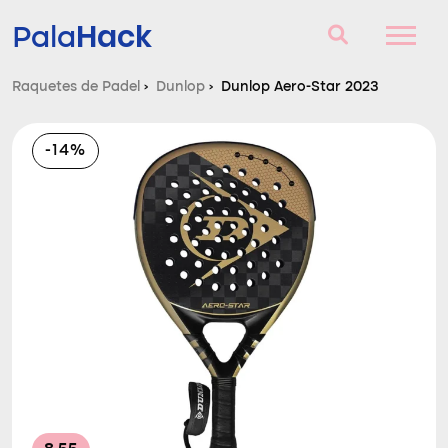
Hack
Pala
Raquetes de Padel
›
Dunlop
›
Dunlop Aero-Star 2023
Raquetes de Padel
-14%
Perguntas e respostas
Comparador
Blog