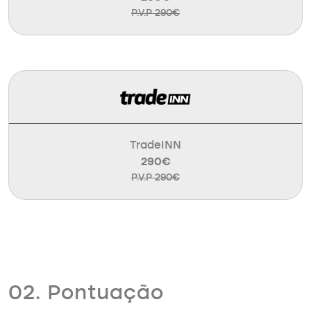
P.V.P 290€
TradeINN
290€
P.V.P 290€
02. Pontuação