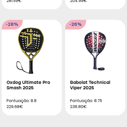
281.59€
204.99€
-28%
-26%
Oxdog Ultimate Pro
Babolat Technical
Smash 2025
Viper 2025
Pontuação: 8.8
Pontuação: 8.75
229.68€
236.80€