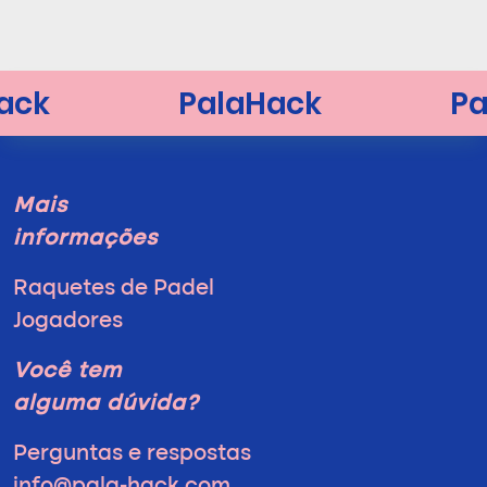
Mais
informações
Raquetes de Padel
Jogadores
Você tem
alguma dúvida?
Perguntas e respostas