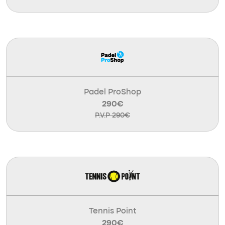
Padel ProShop
290€
P.V.P 290€
Tennis Point
290€