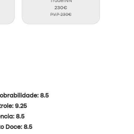
TradeINN
230€
P.V.P 230€
brabilidade: 8.5
role: 9.25
ncia: 8.5
o Doce: 8.5