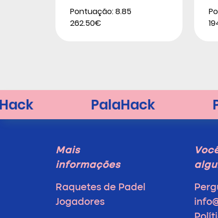
Pontuação: 8.85
Po
262.50€
19
Mais
Voc
informações
algu
Raquetes de Padel
Perg
Jogadores
info
Polít