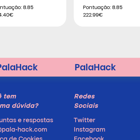
ntuação: 8.85
Pontuação: 8.85
4.40€
222.99€
ê tem
Redes
ma dúvida?
Sociais
untas e respostas
Twitter
@pala-hack.com
Instagram
ica de Cookies
Facebook