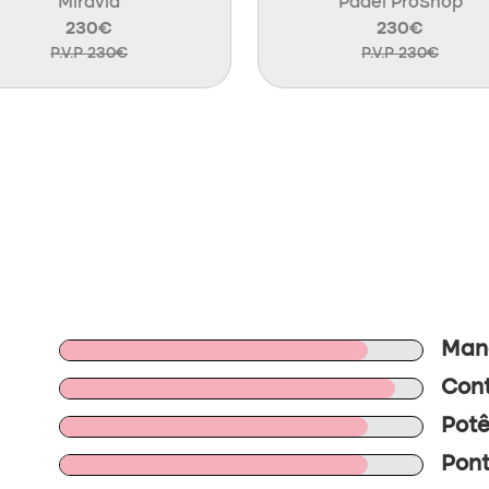
Miravia
Padel ProShop
230€
230€
P.V.P 230€
P.V.P 230€
Mano
Cont
Potê
Pont