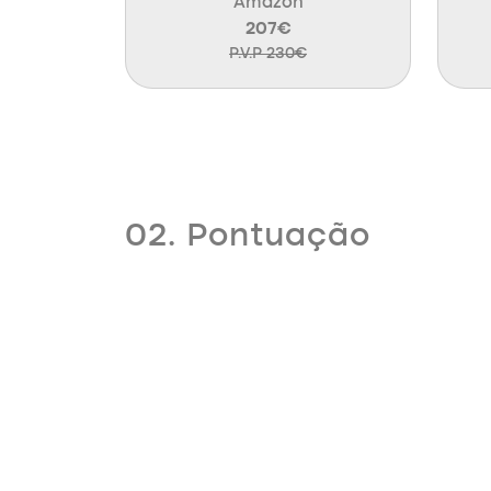
Amazon
207€
P.V.P 230€
02. Pontuação