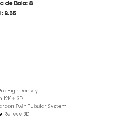
a de Bola: 8
l: 8.55
 Pro High Density
n 12K + 3D
Carbon Twin Tubular System
: Relieve 3D
e