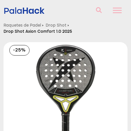
Hack
Pala
Raquetes de Padel
›
Drop Shot
›
Drop Shot Axion Comfort 1.0 2025
Raquetes de Padel
Perguntas e respostas
-25%
Comparador
Blog