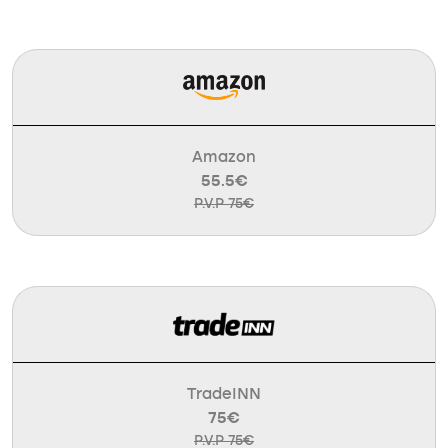
Amazon
55.5€
P.V.P 75€
TradeINN
75€
P.V.P 75€