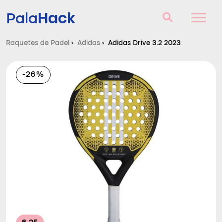
Hack
Pala
Raquetes de Padel
›
Adidas
›
Adidas Drive 3.2 2023
Raquetes de Padel
-26%
Perguntas e respostas
Comparador
Blog