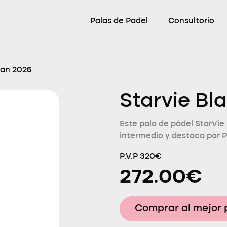
Palas de Padel
Consultorio
tan 2026
Starvie Bl
Este pala de pádel StarVie 
intermedio y destaca por P
P.V.P 320€
272.00€
Comprar al mejor 