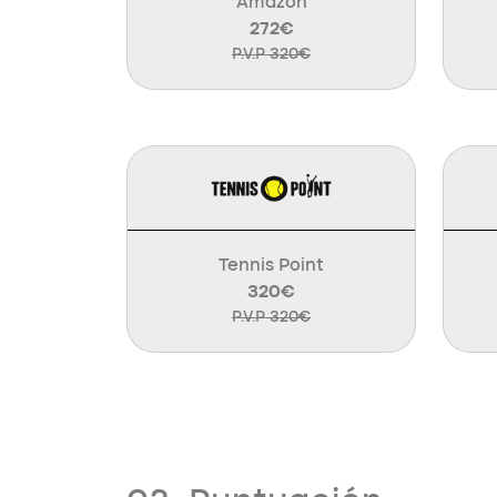
Amazon
272€
P.V.P 320€
Tennis Point
320€
P.V.P 320€