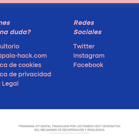
nes
Redes
na duda?
Sociales
ultorio
Twitter
@pala-hack.com
Instagram
ica de cookies
Facebook
ica de privacidad
o Legal