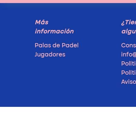
Más
¿Tie
información
algu
Palas de Padel
Cons
Jugadores
info
Polít
Polít
Avis