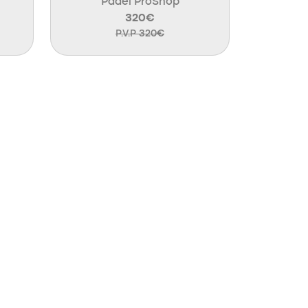
Padel ProShop
320€
P.V.P 320€