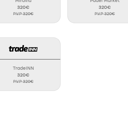
Miravia
Padel Market
320€
320€
P.V.P 320€
P.V.P 320€
TradeINN
320€
P.V.P 320€