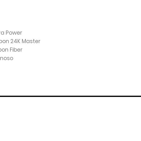
Eva Power
rbon 24K Master
bon Fiber
enoso