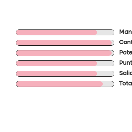
Mane
Cont
Pote
Punt
Sali
Tota