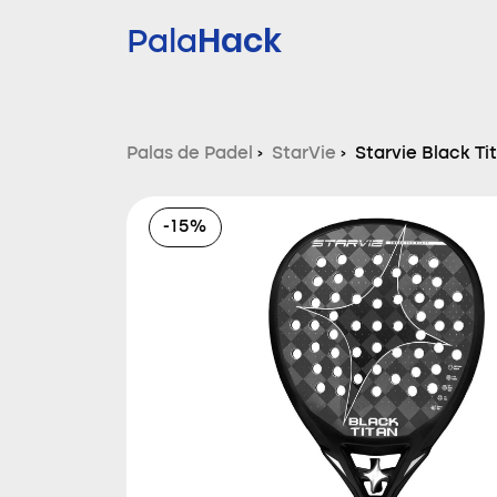
Hack
Pala
Palas de Padel
›
StarVie
›
Starvie Black Ti
-15%