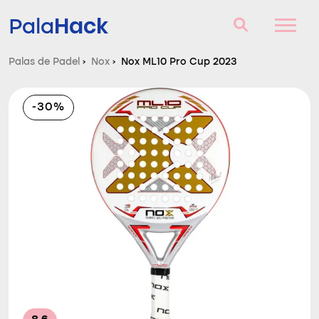
Hack
Pala
Palas de Padel
›
Nox
›
Nox ML10 Pro Cup 2023
Palas de Padel
-30%
Consultorio
Comparador
Blog