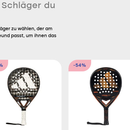
n Schläger du
läger zu wählen, der am
eund passt, um ihnen das
5%
-54%