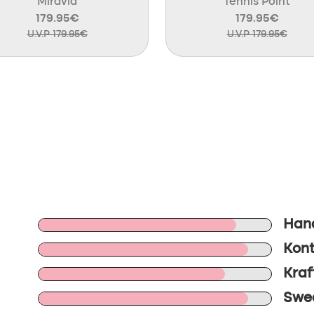
Miravia
Tennis Point
179.95€
179.95€
U.V.P 179.95€
U.V.P 179.95€
Han
Kont
Kraf
Swee