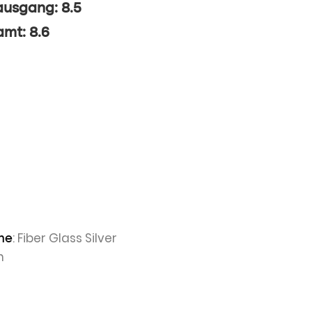
ausgang: 8.5
mt: 8.6
: Fiber Glass Silver
he
n