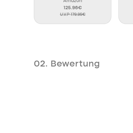
Amazon
125.96€
U.V.P 179.95€
02. Bewertung