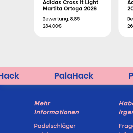
Adidas Cross It Light
Ad
Martita Ortega 2026
2
Bewertung: 8.85
Be
234.00€
26
Mehr
Habe
Informationen
irge
Padelschläger
Frag