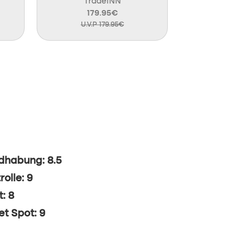
TradeINN
179.95€
U.V.P 179.95€
dhabung: 8.5
rolle: 9
t: 8
t Spot: 9