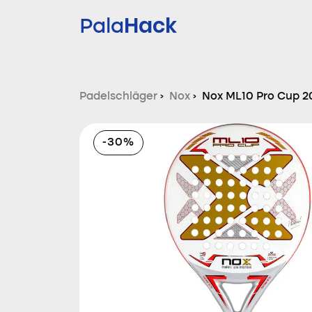
Hack
Pala
Padelschläger
›
Nox
›
Nox ML10 Pro Cup 2
-30%