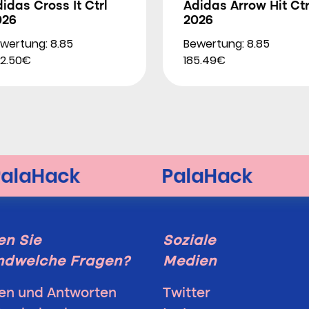
idas Cross It Ctrl
Adidas Arrow Hit Ctr
026
2026
wertung: 8.85
Bewertung: 8.85
2.50€
185.49€
n Sie
Soziale
ndwelche Fragen?
Medien
en und Antworten
Twitter