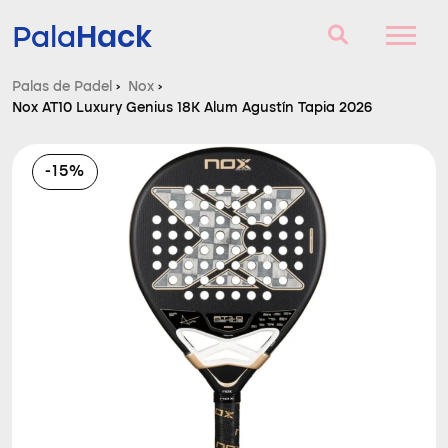
Hack
Pala
Palas de Padel
›
Nox
›
Nox AT10 Luxury Genius 18K Alum Agustín Tapia 2026
Palas de Padel
Consultorio
-15%
Comparador
Blog