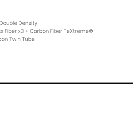
 Double Density
ass Fiber x3 + Carbon Fiber TeXtreme®
bon Twin Tube