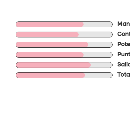
Mane
Cont
Pote
Punt
Sali
Total