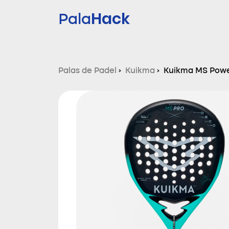
Hack
Pala
Palas de Padel
›
Kuikma
›
Kuikma MS Powe