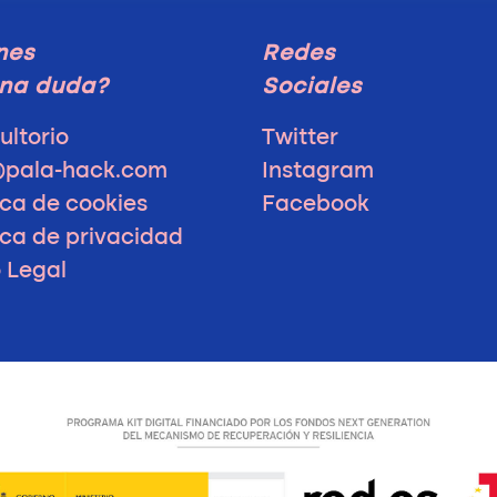
nes
Redes
na duda?
Sociales
ultorio
Twitter
@pala-hack.com
Instagram
ica de cookies
Facebook
ica de privacidad
o Legal