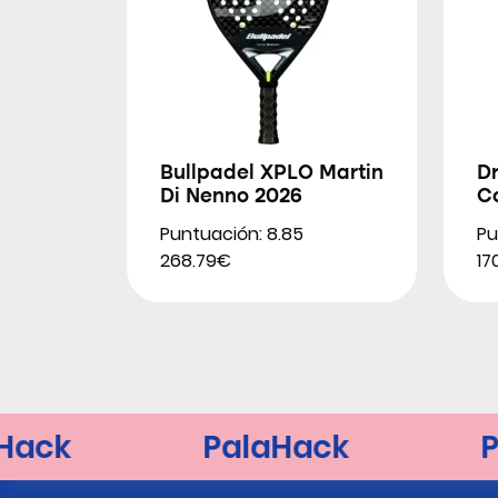
Bullpadel XPLO Martin
D
Di Nenno 2026
Co
Puntuación: 8.85
Pu
268.79€
17