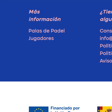
Más
¿Tie
información
algu
Palas de Padel
Cons
Jugadores
info
Polít
Polít
Avis