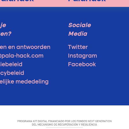
je
Sociale
gen?
Media
en en antwoorden
Twitter
@pala-hack.com
Instagram
iebeleid
Facebook
acybeleid
elijke mededeling