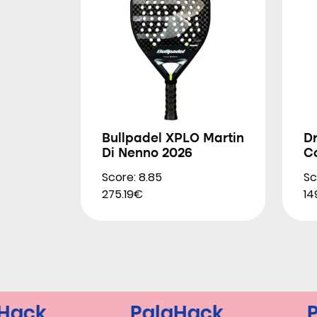
Bullpadel XPLO Martin
D
Di Nenno 2026
Co
Score: 8.85
Sc
275.19€
14