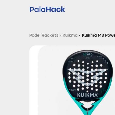
Hack
Pala
Padel Rackets
›
Kuikma
›
Kuikma MS Powe