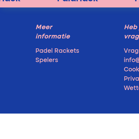
Meer
Heb 
informatie
vra
Padel Rackets
Vrag
Spelers
info
Cook
Priv
Wett