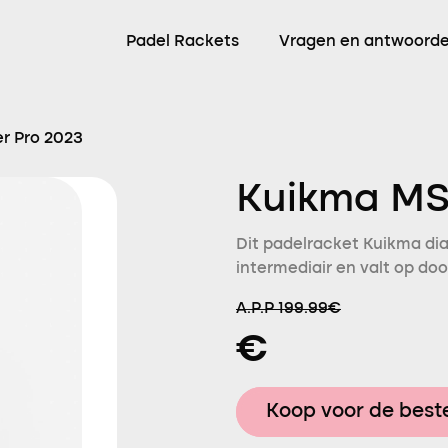
Padel Rackets
Vragen en antwoord
r Pro 2023
Kuikma MS
Dit padelracket Kuikma di
intermediair en valt op doo
A.P.P 199.99€
€
Koop voor de beste