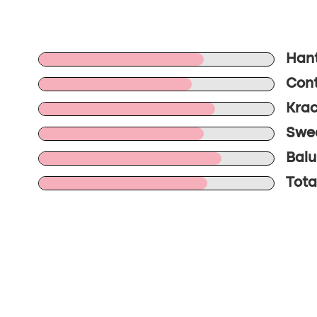
Hant
Cont
Krac
Swee
Balu
Tota