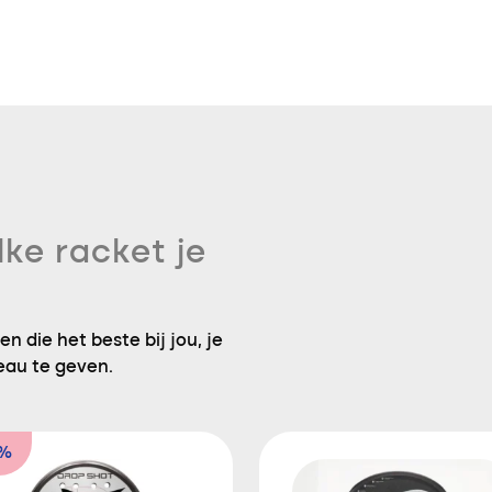
lke racket je
n die het beste bij jou, je
eau te geven.
5%