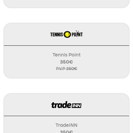
Tennis Point
350€
P.V.P 350€
TradeINN
350€