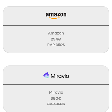
Amazon
294€
P.V.P 350€
Miravia
350€
P.V.P 350€