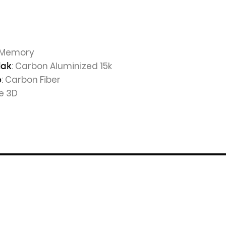
h Memory
: Carbon Aluminized 15k
lak
: Carbon Fiber
e
ve 3D