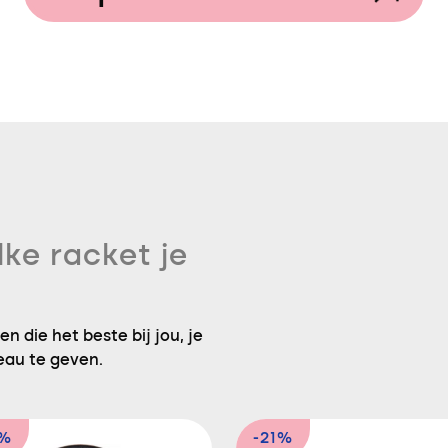
lke racket je
n die het beste bij jou, je
eau te geven.
4%
-21%