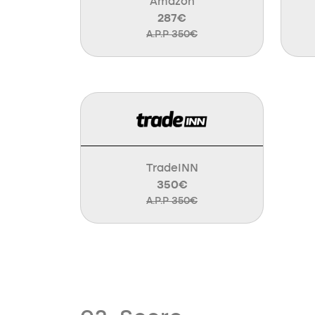
Amazon
287€
A.P.P 350€
TradeINN
350€
A.P.P 350€