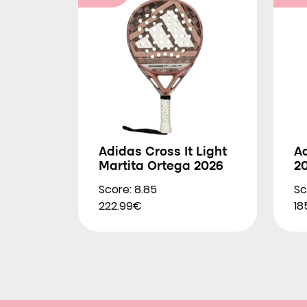
Adidas Cross It Light
Ad
Martita Ortega 2026
2
Score: 8.85
Sc
222.99€
18