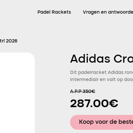
Padel Rackets
Vragen en antwoord
trl 2026
Adidas Cro
Dit padelracket Adidas ron
intermediair en valt op do
A.P.P 350€
287.00€
Koop voor de beste