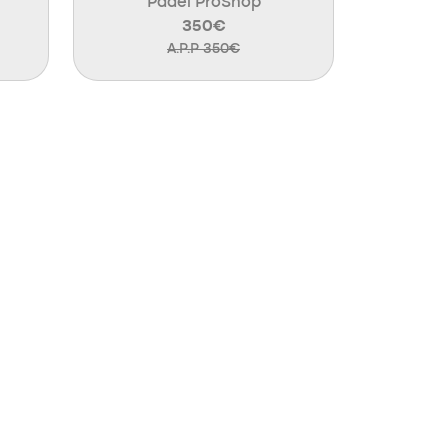
Padel ProShop
350€
A.P.P 350€