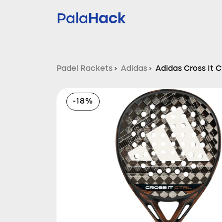
Hack
Pala
Padel Rackets
›
Adidas
›
Adidas Cross It C
-18%