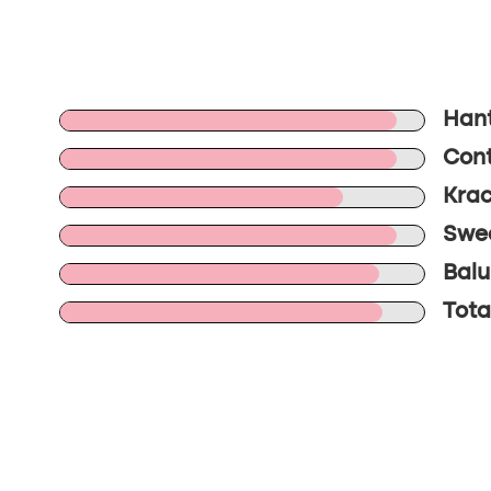
Hant
Cont
Krac
Swee
Balu
Tota