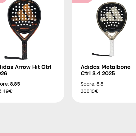
idas Arrow Hit Ctrl
Adidas Metalbone
026
Ctrl 3.4 2025
ore: 8.85
Score: 8.8
5.49€
308.10€