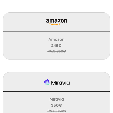
Amazon
245€
P.V.C 350€
Miravia
350€
P.V.C 350€