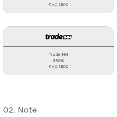
P.V.C 350€
TradeINN
350€
P.V.C 350€
02. Note