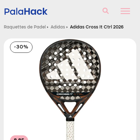
Hack
Pala
Raquettes de Padel
›
Adidas
›
Adidas Cross It Ctrl 2026
Raquettes de Padel
-30%
Questions et réponses
Comparateur
Blog