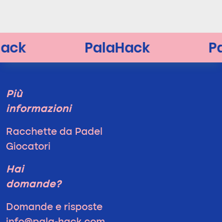
Più
informazioni
Racchette da Padel
Giocatori
Hai
domande?
Domande e risposte