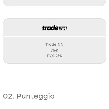
TradeINN
75€
P.V.C 75€
02. Punteggio