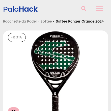
Hack
Pala
Racchette da Padel
›
Softee
›
Softee Ranger Orange 2024
Racchette da Padel
-30%
Domande e risposte
Comparatore
Blog