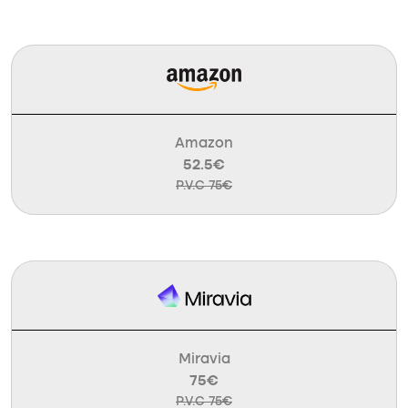
Amazon
52.5€
P.V.C 75€
Miravia
75€
P.V.C 75€